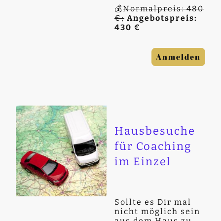
💰
Normalpreis: 480
€;
Angebotspreis:
430 €
Anmelden
Hausbesuche
für Coaching
im Einzel
Sollte es Dir mal
nicht möglich sein
aus dem Haus zu