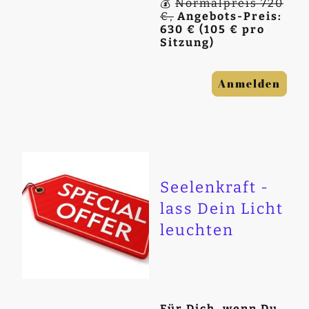
💰
Normalpreis 720
€,
Angebots-Preis:
630 € (105 € pro
Sitzung)
Anmelden
Seelenkraft -
lass Dein Licht
leuchten
Für Dich, wenn Du