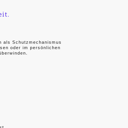
eit.
ch als Schutzmechanismus
isen oder im persönlichen
überwinden.
st