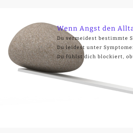
Wenn Angst den Allt
Du vermeidest bestimmte Si
Du leidest unter Symptome
Du fühlst dich blockiert, o