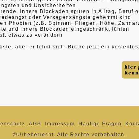
Ängsten und Unsicherheiten
rende, innere Blockaden spüren in Alltag, Beruf 
h Redeangst oder Versagensängste gehemmt sind
en Phobien (z.B. Spinnen, Fliegen, Höhe, Zahnarz
gste und innere Blockaden eingeschränkt fühlen
ist, etwas zu verändern
tigste, aber er lohnt sich. Buche jetzt ein kosten
hier
Kenn
tenschutz
AGB
Impressum
Häufige Fragen
Kont
©Urheberrecht. Alle Rechte vorbehalten.